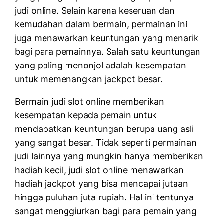
judi online. Selain karena keseruan dan
kemudahan dalam bermain, permainan ini
juga menawarkan keuntungan yang menarik
bagi para pemainnya. Salah satu keuntungan
yang paling menonjol adalah kesempatan
untuk memenangkan jackpot besar.
Bermain judi slot online memberikan
kesempatan kepada pemain untuk
mendapatkan keuntungan berupa uang asli
yang sangat besar. Tidak seperti permainan
judi lainnya yang mungkin hanya memberikan
hadiah kecil, judi slot online menawarkan
hadiah jackpot yang bisa mencapai jutaan
hingga puluhan juta rupiah. Hal ini tentunya
sangat menggiurkan bagi para pemain yang