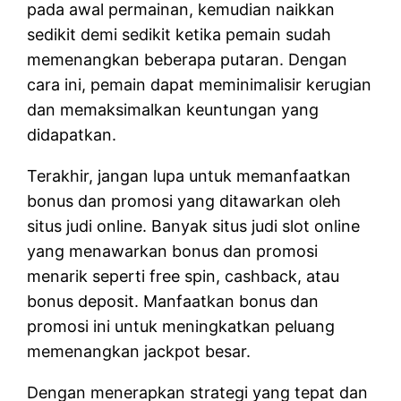
pada awal permainan, kemudian naikkan
sedikit demi sedikit ketika pemain sudah
memenangkan beberapa putaran. Dengan
cara ini, pemain dapat meminimalisir kerugian
dan memaksimalkan keuntungan yang
didapatkan.
Terakhir, jangan lupa untuk memanfaatkan
bonus dan promosi yang ditawarkan oleh
situs judi online. Banyak situs judi slot online
yang menawarkan bonus dan promosi
menarik seperti free spin, cashback, atau
bonus deposit. Manfaatkan bonus dan
promosi ini untuk meningkatkan peluang
memenangkan jackpot besar.
Dengan menerapkan strategi yang tepat dan