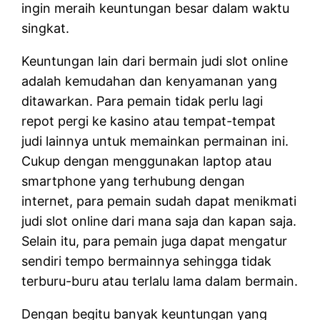
ingin meraih keuntungan besar dalam waktu
singkat.
Keuntungan lain dari bermain judi slot online
adalah kemudahan dan kenyamanan yang
ditawarkan. Para pemain tidak perlu lagi
repot pergi ke kasino atau tempat-tempat
judi lainnya untuk memainkan permainan ini.
Cukup dengan menggunakan laptop atau
smartphone yang terhubung dengan
internet, para pemain sudah dapat menikmati
judi slot online dari mana saja dan kapan saja.
Selain itu, para pemain juga dapat mengatur
sendiri tempo bermainnya sehingga tidak
terburu-buru atau terlalu lama dalam bermain.
Dengan begitu banyak keuntungan yang