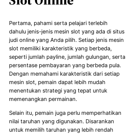
Pertama, pahami serta pelajari terlebih
dahulu jenis-jenis mesin slot yang ada di situs
judi online yang Anda pilih. Setiap jenis mesin
slot memiliki karakteristik yang berbeda,
seperti jumlah payline, jumlah gulungan, serta
persentase pembayaran yang berbeda pula.
Dengan memahami karakteristik dari setiap
mesin slot, pemain dapat lebih mudah
menentukan strategi yang tepat untuk
memenangkan permainan.
Selain itu, pemain juga perlu memperhatikan
nilai taruhan yang digunakan. Disarankan
untuk memilih taruhan yang lebih rendah