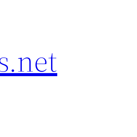
s.net