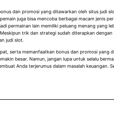
bonus dan promosi yang ditawarkan oleh situs judi sl
, pemain juga bisa mencoba berbagai macam jenis per
 jadi permainan lain memiliki peluang menang yang leb
skipun trik dan strategi sudah diterapkan dengan 
 judi slot.
epat, serta memanfaatkan bonus dan promosi yang 
emakin besar. Namun, jangan lupa untuk selalu berm
membuat Anda terjerumus dalam masalah keuangan. 