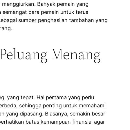
ng menggiurkan. Banyak pemain yang
ah semangat para pemain untuk terus
 sebagai sumber penghasilan tambahan yang
rang.
n Peluang Menang
egi yang tepat. Hal pertama yang perlu
g berbeda, sehingga penting untuk memahami
han yang dipasang. Biasanya, semakin besar
perhatikan batas kemampuan finansial agar