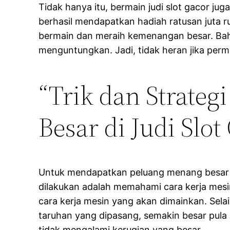
Tidak hanya itu, bermain judi slot gacor 
berhasil mendapatkan hadiah ratusan juta r
bermain dan meraih kemenangan besar. Bah
menguntungkan. Jadi, tidak heran jika perm
“Trik dan Strate
Besar di Judi Slot
Untuk mendapatkan peluang menang besar di j
dilakukan adalah memahami cara kerja mesin
cara kerja mesin yang akan dimainkan. Sela
taruhan yang dipasang, semakin besar pula
tidak mengalami kerugian yang besar.