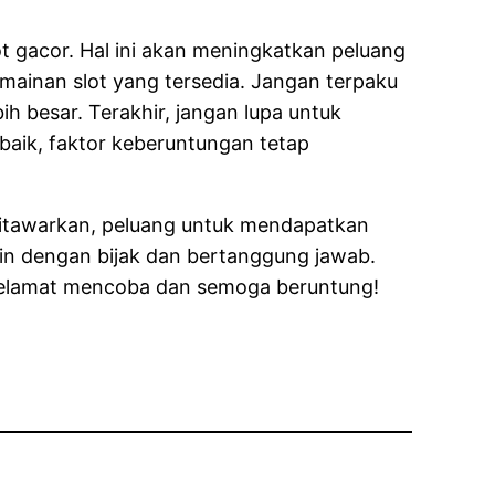
ot gacor. Hal ini akan meningkatkan peluang
mainan slot yang tersedia. Jangan terpaku
ih besar. Terakhir, jangan lupa untuk
baik, faktor keberuntungan tetap
ditawarkan, peluang untuk mendapatkan
ain dengan bijak dan bertanggung jawab.
Selamat mencoba dan semoga beruntung!