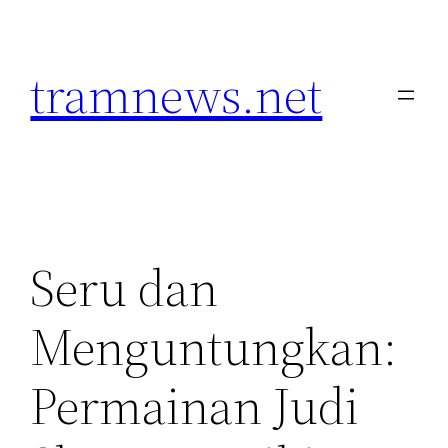
Skip
to
tramnews.net
content
Seru dan
Menguntungkan:
Permainan Judi