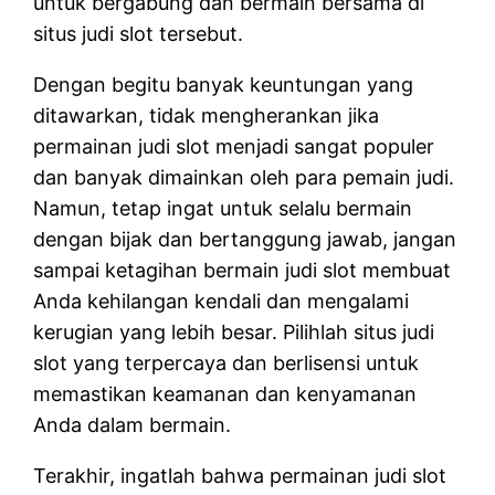
untuk bergabung dan bermain bersama di
situs judi slot tersebut.
Dengan begitu banyak keuntungan yang
ditawarkan, tidak mengherankan jika
permainan judi slot menjadi sangat populer
dan banyak dimainkan oleh para pemain judi.
Namun, tetap ingat untuk selalu bermain
dengan bijak dan bertanggung jawab, jangan
sampai ketagihan bermain judi slot membuat
Anda kehilangan kendali dan mengalami
kerugian yang lebih besar. Pilihlah situs judi
slot yang terpercaya dan berlisensi untuk
memastikan keamanan dan kenyamanan
Anda dalam bermain.
Terakhir, ingatlah bahwa permainan judi slot