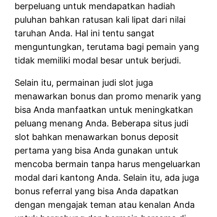
berpeluang untuk mendapatkan hadiah
puluhan bahkan ratusan kali lipat dari nilai
taruhan Anda. Hal ini tentu sangat
menguntungkan, terutama bagi pemain yang
tidak memiliki modal besar untuk berjudi.
Selain itu, permainan judi slot juga
menawarkan bonus dan promo menarik yang
bisa Anda manfaatkan untuk meningkatkan
peluang menang Anda. Beberapa situs judi
slot bahkan menawarkan bonus deposit
pertama yang bisa Anda gunakan untuk
mencoba bermain tanpa harus mengeluarkan
modal dari kantong Anda. Selain itu, ada juga
bonus referral yang bisa Anda dapatkan
dengan mengajak teman atau kenalan Anda