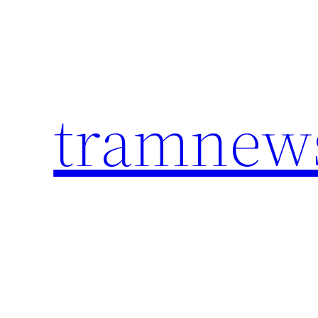
Skip
to
content
tramnew