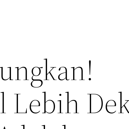
ungkan!
 Lebih Dek