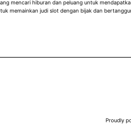
a yang mencari hiburan dan peluang untuk mendapat
untuk memainkan judi slot dengan bijak dan bertang
Proudly 