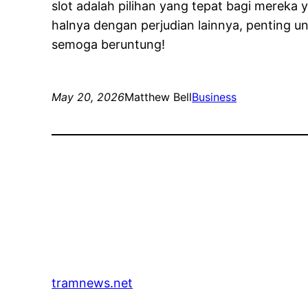
slot adalah pilihan yang tepat bagi merek
halnya dengan perjudian lainnya, penting 
semoga beruntung!
May 20, 2026
Matthew Bell
Business
tramnews.net