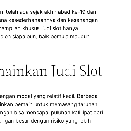
i telah ada sejak akhir abad ke-19 dan
karena kesederhanaannya dan kesenangan
ampilan khusus, judi slot hanya
oleh siapa pun, baik pemula maupun
inkan Judi Slot
ngan modal yang relatif kecil. Berbeda
gkinkan pemain untuk memasang taruhan
an bisa mencapai puluhan kali lipat dari
ngan besar dengan risiko yang lebih