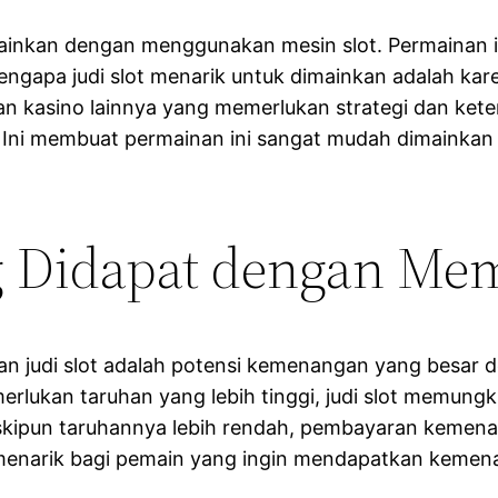
ainkan dengan menggunakan mesin slot. Permainan in
mengapa judi slot menarik untuk dimainkan adalah 
n kasino lainnya yang memerlukan strategi dan keter
ni membuat permainan ini sangat mudah dimainkan 
 Didapat dengan Mema
n judi slot adalah potensi kemenangan yang besar de
erlukan taruhan yang lebih tinggi, judi slot memun
skipun taruhannya lebih rendah, pembayaran kemenang
t menarik bagi pemain yang ingin mendapatkan kemena