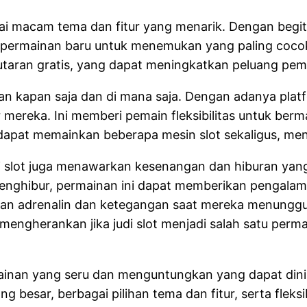
agai macam tema dan fitur yang menarik. Dengan begit
 permainan baru untuk menemukan yang paling cocok
aran gratis, yang dapat meningkatkan peluang pem
inkan kapan saja dan di mana saja. Dengan adanya pla
r mereka. Ini memberi pemain fleksibilitas untuk be
a dapat memainkan beberapa mesin slot sekaligus, m
udi slot juga menawarkan kesenangan dan hiburan ya
 menghibur, permainan ini dapat memberikan pengal
kan adrenalin dan ketegangan saat mereka menunggu 
engherankan jika judi slot menjadi salah satu perma
mainan yang seru dan menguntungkan yang dapat dini
esar, berbagai pilihan tema dan fitur, serta fleksib