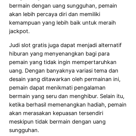
bermain dengan uang sungguhan, pemain
akan lebih percaya diri dan memiliki
kemampuan yang lebih baik untuk meraih
jackpot.
Judi slot gratis juga dapat menjadi alternatif
hiburan yang menyenangkan bagi para
pemain yang tidak ingin mempertaruhkan
uang. Dengan banyaknya variasi tema dan
desain yang ditawarkan oleh permainan ini,
pemain dapat menikmati pengalaman
bermain yang seru dan menghibur. Selain itu,
ketika berhasil memenangkan hadiah, pemain
akan merasakan kepuasan tersendiri
meskipun tidak bermain dengan uang
sungguhan.