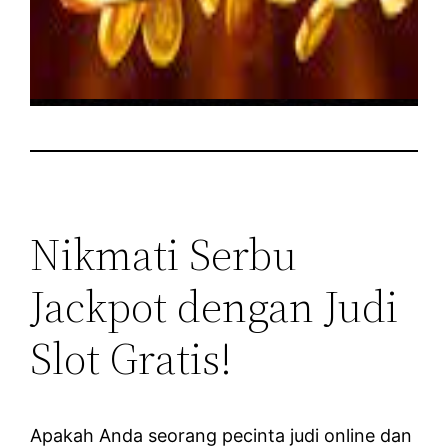
Nikmati Serbu
Jackpot dengan Judi
Slot Gratis!
Apakah Anda seorang pecinta judi online dan