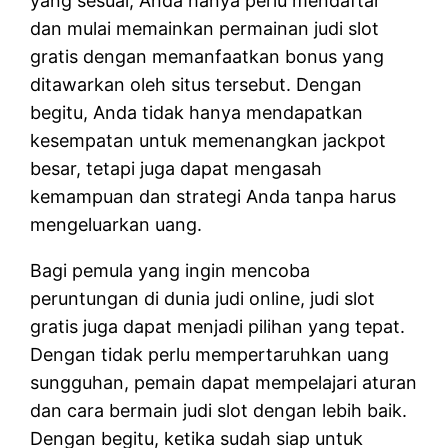
yang sesuai, Anda hanya perlu mendaftar
dan mulai memainkan permainan judi slot
gratis dengan memanfaatkan bonus yang
ditawarkan oleh situs tersebut. Dengan
begitu, Anda tidak hanya mendapatkan
kesempatan untuk memenangkan jackpot
besar, tetapi juga dapat mengasah
kemampuan dan strategi Anda tanpa harus
mengeluarkan uang.
Bagi pemula yang ingin mencoba
peruntungan di dunia judi online, judi slot
gratis juga dapat menjadi pilihan yang tepat.
Dengan tidak perlu mempertaruhkan uang
sungguhan, pemain dapat mempelajari aturan
dan cara bermain judi slot dengan lebih baik.
Dengan begitu, ketika sudah siap untuk