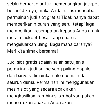
selalu berharap untuk memenangkan jackpot
besar? Jika ya, maka Anda harus mencoba
permainan judi slot gratis! Tidak hanya dapat
memberikan hiburan yang seru, tetapi juga
memberikan kesempatan kepada Anda untuk
meraih jackpot besar tanpa harus
mengeluarkan uang. Bagaimana caranya?
Mari kita simak bersama!
Judi slot gratis adalah salah satu jenis
permainan judi online yang paling populer
dan banyak dimainkan oleh pemain dari
seluruh dunia. Permainan ini menggunakan
mesin slot yang secara acak akan
menghasilkan kombinasi simbol yang akan
menentukan apakah Anda akan