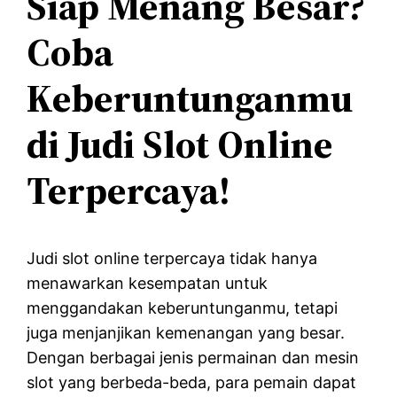
Siap Menang Besar?
Coba
Keberuntunganmu
di Judi Slot Online
Terpercaya!
Judi slot online terpercaya tidak hanya
menawarkan kesempatan untuk
menggandakan keberuntunganmu, tetapi
juga menjanjikan kemenangan yang besar.
Dengan berbagai jenis permainan dan mesin
slot yang berbeda-beda, para pemain dapat