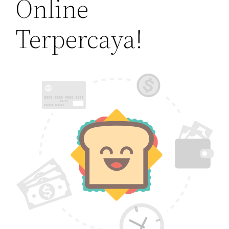
Online
Terpercaya!