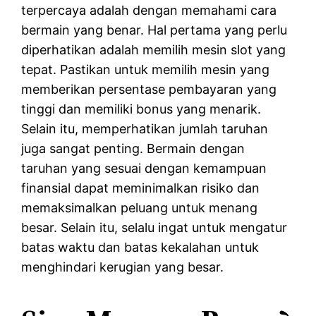
terpercaya adalah dengan memahami cara
bermain yang benar. Hal pertama yang perlu
diperhatikan adalah memilih mesin slot yang
tepat. Pastikan untuk memilih mesin yang
memberikan persentase pembayaran yang
tinggi dan memiliki bonus yang menarik.
Selain itu, memperhatikan jumlah taruhan
juga sangat penting. Bermain dengan
taruhan yang sesuai dengan kemampuan
finansial dapat meminimalkan risiko dan
memaksimalkan peluang untuk menang
besar. Selain itu, selalu ingat untuk mengatur
batas waktu dan batas kekalahan untuk
menghindari kerugian yang besar.