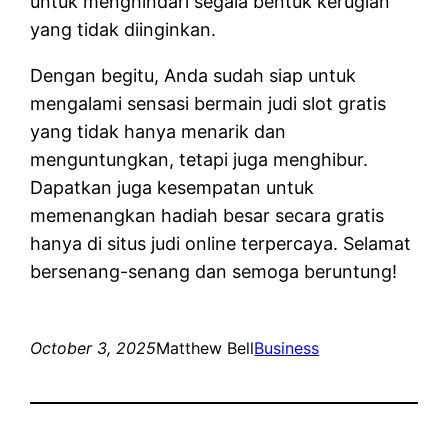
untuk menghindari segala bentuk kerugian
yang tidak diinginkan.
Dengan begitu, Anda sudah siap untuk
mengalami sensasi bermain judi slot gratis
yang tidak hanya menarik dan
menguntungkan, tetapi juga menghibur.
Dapatkan juga kesempatan untuk
memenangkan hadiah besar secara gratis
hanya di situs judi online terpercaya. Selamat
bersenang-senang dan semoga beruntung!
October 3, 2025
Matthew Bell
Business