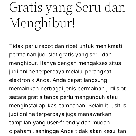
Gratis yang Seru dan
Menghibur!
Tidak perlu repot dan ribet untuk menikmati
permainan judi slot gratis yang seru dan
menghibur. Hanya dengan mengakses situs
judi online terpercaya melalui perangkat
elektronik Anda, Anda dapat langsung
memainkan berbagai jenis permainan judi slot
secara gratis tanpa perlu mengunduh atau
menginstal aplikasi tambahan. Selain itu, situs
judi online terpercaya juga menawarkan
tampilan yang user-friendly dan mudah
dipahami, sehingga Anda tidak akan kesulitan