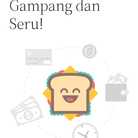
Gampang dan
Seru!