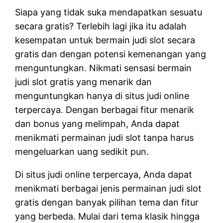
Siapa yang tidak suka mendapatkan sesuatu
secara gratis? Terlebih lagi jika itu adalah
kesempatan untuk bermain judi slot secara
gratis dan dengan potensi kemenangan yang
menguntungkan. Nikmati sensasi bermain
judi slot gratis yang menarik dan
menguntungkan hanya di situs judi online
terpercaya. Dengan berbagai fitur menarik
dan bonus yang melimpah, Anda dapat
menikmati permainan judi slot tanpa harus
mengeluarkan uang sedikit pun.
Di situs judi online terpercaya, Anda dapat
menikmati berbagai jenis permainan judi slot
gratis dengan banyak pilihan tema dan fitur
yang berbeda. Mulai dari tema klasik hingga