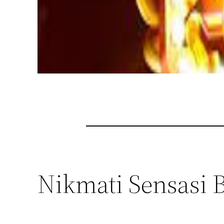
Nikmati Sensasi B