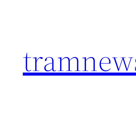
Skip
to
content
tramnew