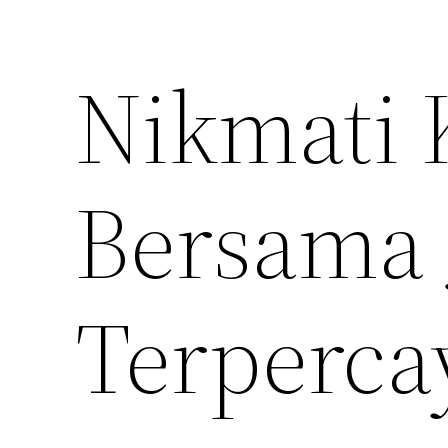
Nikmati 
Bersama 
Terperca