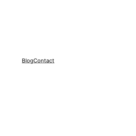
Blog
Contact