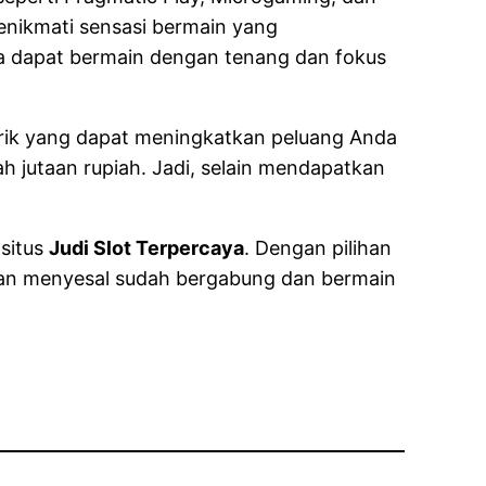
enikmati sensasi bermain yang
nda dapat bermain dengan tenang dan fokus
ik yang dapat meningkatkan peluang Anda
h jutaan rupiah. Jadi, selain mendapatkan
 situs
Judi Slot Terpercaya
. Dengan pilihan
kan menyesal sudah bergabung dan bermain