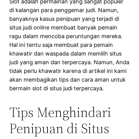
Slot adalah permainan yang sangat populer
di kalangan para penggemar judi. Namun,
banyaknya kasus penipuan yang terjadi di
situs judi online membuat banyak pemain
ragu dalam mencoba peruntungan mereka.
Hal ini tentu saja membuat para pemain
khawatir dan waspada dalam memilih situs
judi yang aman dan terpercaya. Namun, Anda
tidak perlu khawatir karena di artikel ini kami
akan membagikan tips dan cara aman untuk
bermain slot di situs judi terpercaya.
Tips Menghindari
Penipuan di Situs