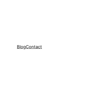
Blog
Contact