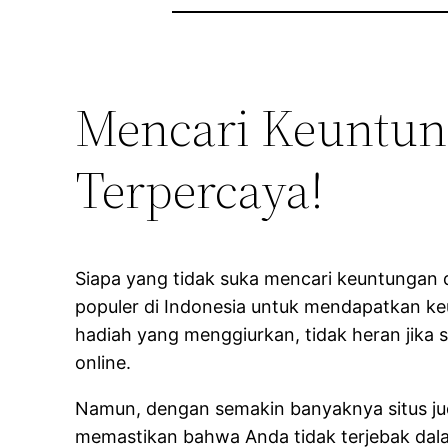
Mencari Keuntunga
Terpercaya!
Siapa yang tidak suka mencari keuntungan d
populer di Indonesia untuk mendapatkan k
hadiah yang menggiurkan, tidak heran jika
online.
Namun, dengan semakin banyaknya situs judi
memastikan bahwa Anda tidak terjebak dala