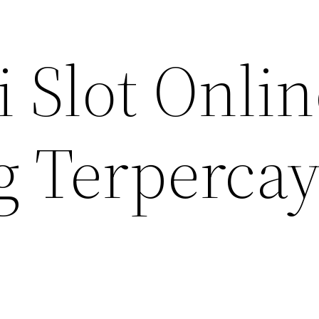
 Slot Onlin
g Terpercay