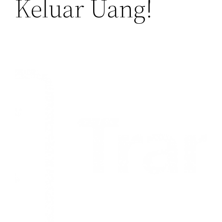
Keluar Uang!