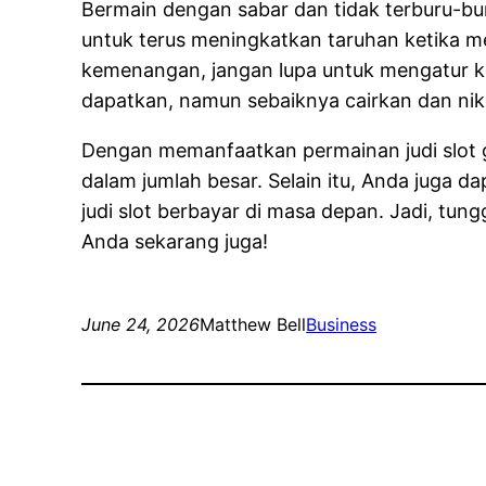
Bermain dengan sabar dan tidak terburu-bu
untuk terus meningkatkan taruhan ketika m
kemenangan, jangan lupa untuk mengatur 
dapatkan, namun sebaiknya cairkan dan ni
Dengan memanfaatkan permainan judi slot 
dalam jumlah besar. Selain itu, Anda juga
judi slot berbayar di masa depan. Jadi, tun
Anda sekarang juga!
June 24, 2026
Matthew Bell
Business