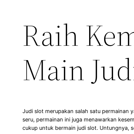
Raih Ke
Main Judi
Judi slot merupakan salah satu permainan y
seru, permainan ini juga menawarkan kese
cukup untuk bermain judi slot. Untungnya, 