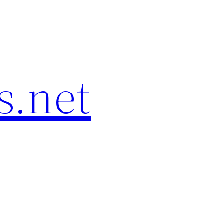
s.net