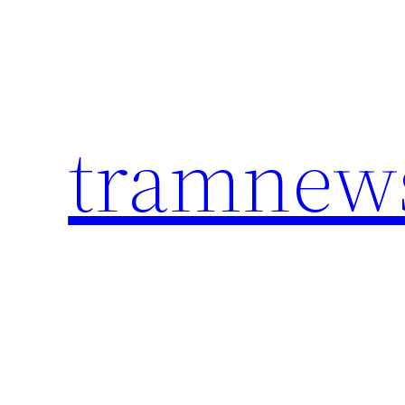
Skip
to
content
tramnew