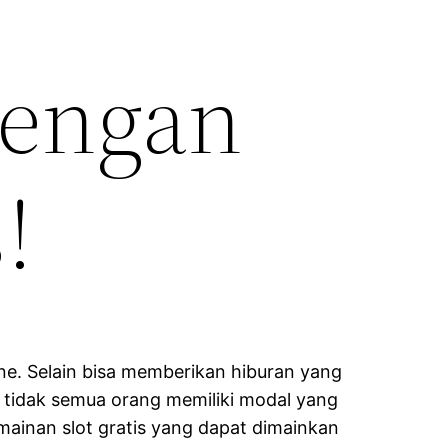
dengan
!
ne. Selain bisa memberikan hiburan yang
 tidak semua orang memiliki modal yang
mainan slot gratis yang dapat dimainkan