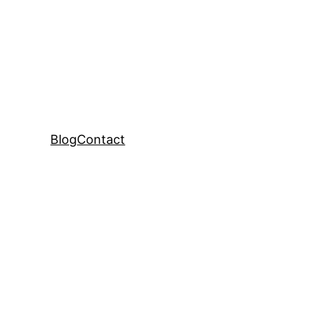
Blog
Contact