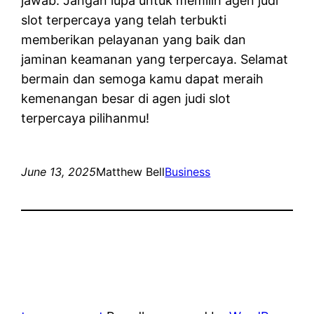
jawab. Jangan lupa untuk memilih agen judi
slot terpercaya yang telah terbukti
memberikan pelayanan yang baik dan
jaminan keamanan yang terpercaya. Selamat
bermain dan semoga kamu dapat meraih
kemenangan besar di agen judi slot
terpercaya pilihanmu!
June 13, 2025
Matthew Bell
Business