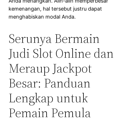
Anda menangkan. Alih-alih memperbesar
kemenangan, hal tersebut justru dapat
menghabiskan modal Anda.
Serunya Bermain
Judi Slot Online dan
Meraup Jackpot
Besar: Panduan
Lengkap untuk
Pemain Pemula