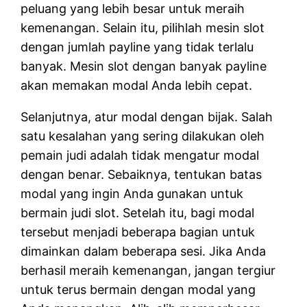
peluang yang lebih besar untuk meraih
kemenangan. Selain itu, pilihlah mesin slot
dengan jumlah payline yang tidak terlalu
banyak. Mesin slot dengan banyak payline
akan memakan modal Anda lebih cepat.
Selanjutnya, atur modal dengan bijak. Salah
satu kesalahan yang sering dilakukan oleh
pemain judi adalah tidak mengatur modal
dengan benar. Sebaiknya, tentukan batas
modal yang ingin Anda gunakan untuk
bermain judi slot. Setelah itu, bagi modal
tersebut menjadi beberapa bagian untuk
dimainkan dalam beberapa sesi. Jika Anda
berhasil meraih kemenangan, jangan tergiur
untuk terus bermain dengan modal yang