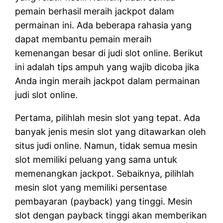
pemain berhasil meraih jackpot dalam
permainan ini. Ada beberapa rahasia yang
dapat membantu pemain meraih
kemenangan besar di judi slot online. Berikut
ini adalah tips ampuh yang wajib dicoba jika
Anda ingin meraih jackpot dalam permainan
judi slot online.
Pertama, pilihlah mesin slot yang tepat. Ada
banyak jenis mesin slot yang ditawarkan oleh
situs judi online. Namun, tidak semua mesin
slot memiliki peluang yang sama untuk
memenangkan jackpot. Sebaiknya, pilihlah
mesin slot yang memiliki persentase
pembayaran (payback) yang tinggi. Mesin
slot dengan payback tinggi akan memberikan