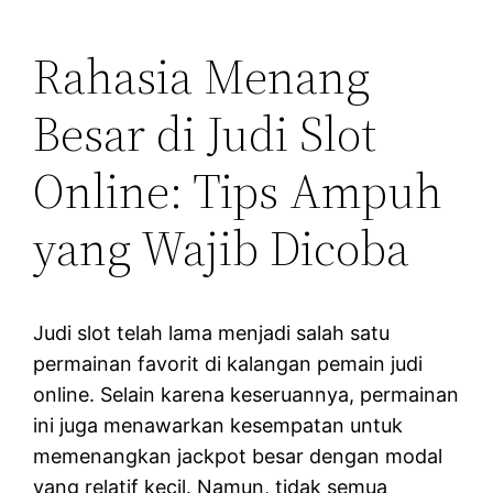
Rahasia Menang
Besar di Judi Slot
Online: Tips Ampuh
yang Wajib Dicoba
Judi slot telah lama menjadi salah satu
permainan favorit di kalangan pemain judi
online. Selain karena keseruannya, permainan
ini juga menawarkan kesempatan untuk
memenangkan jackpot besar dengan modal
yang relatif kecil. Namun, tidak semua