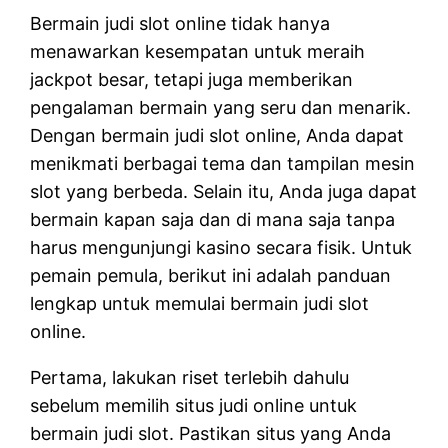
Bermain judi slot online tidak hanya
menawarkan kesempatan untuk meraih
jackpot besar, tetapi juga memberikan
pengalaman bermain yang seru dan menarik.
Dengan bermain judi slot online, Anda dapat
menikmati berbagai tema dan tampilan mesin
slot yang berbeda. Selain itu, Anda juga dapat
bermain kapan saja dan di mana saja tanpa
harus mengunjungi kasino secara fisik. Untuk
pemain pemula, berikut ini adalah panduan
lengkap untuk memulai bermain judi slot
online.
Pertama, lakukan riset terlebih dahulu
sebelum memilih situs judi online untuk
bermain judi slot. Pastikan situs yang Anda