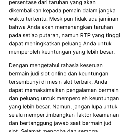
persentase dari taruhan yang akan
dikembalikan kepada pemain dalam jangka
waktu tertentu. Meskipun tidak ada jaminan
bahwa Anda akan memenangkan taruhan
pada setiap putaran, namun RTP yang tinggi
dapat meningkatkan peluang Anda untuk
memperoleh keuntungan yang lebih besar.
Dengan mengetahui rahasia keseruan
bermain judi slot online dan keuntungan
tersembunyi di mesin slot terbaik, Anda
dapat memaksimalkan pengalaman bermain
dan peluang untuk memperoleh keuntungan
yang lebih besar. Namun, jangan lupa untuk
selalu mempertimbangkan faktor keamanan
dan bertanggung jawab saat bermain judi
slot. Selamat mencoba dan semoga