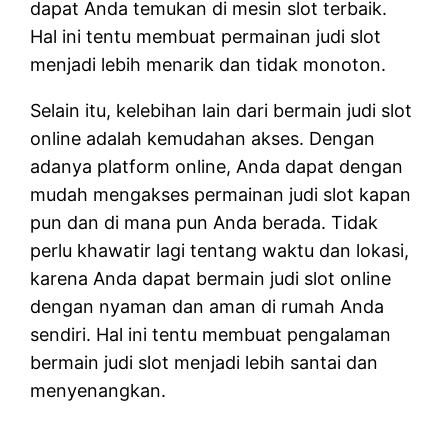
dapat Anda temukan di mesin slot terbaik.
Hal ini tentu membuat permainan judi slot
menjadi lebih menarik dan tidak monoton.
Selain itu, kelebihan lain dari bermain judi slot
online adalah kemudahan akses. Dengan
adanya platform online, Anda dapat dengan
mudah mengakses permainan judi slot kapan
pun dan di mana pun Anda berada. Tidak
perlu khawatir lagi tentang waktu dan lokasi,
karena Anda dapat bermain judi slot online
dengan nyaman dan aman di rumah Anda
sendiri. Hal ini tentu membuat pengalaman
bermain judi slot menjadi lebih santai dan
menyenangkan.