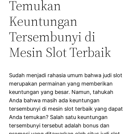
Temukan
Keuntungan
Tersembunyi di
Mesin Slot Terbaik
Sudah menjadi rahasia umum bahwa judi slot
merupakan permainan yang memberikan
keuntungan yang besar. Namun, tahukah
Anda bahwa masih ada keuntungan
tersembunyi di mesin slot terbaik yang dapat
Anda temukan? Salah satu keuntungan
tersembunyi tersebut adalah bonus dan
promosi yang ditawarkan oleh situs judi slot