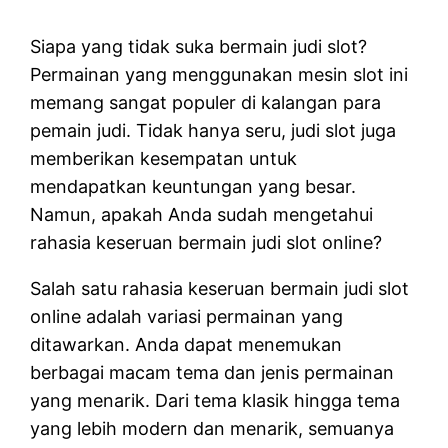
Siapa yang tidak suka bermain judi slot?
Permainan yang menggunakan mesin slot ini
memang sangat populer di kalangan para
pemain judi. Tidak hanya seru, judi slot juga
memberikan kesempatan untuk
mendapatkan keuntungan yang besar.
Namun, apakah Anda sudah mengetahui
rahasia keseruan bermain judi slot online?
Salah satu rahasia keseruan bermain judi slot
online adalah variasi permainan yang
ditawarkan. Anda dapat menemukan
berbagai macam tema dan jenis permainan
yang menarik. Dari tema klasik hingga tema
yang lebih modern dan menarik, semuanya