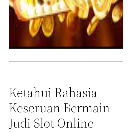
Ketahui Rahasia
Keseruan Bermain
Judi Slot Online