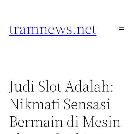
Skip
to
tramnews.net
content
Judi Slot Adalah:
Nikmati Sensasi
Bermain di Mesin