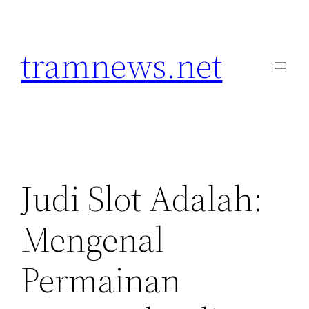
Skip
to
tramnews.net
content
Judi Slot Adalah:
Mengenal
Permainan