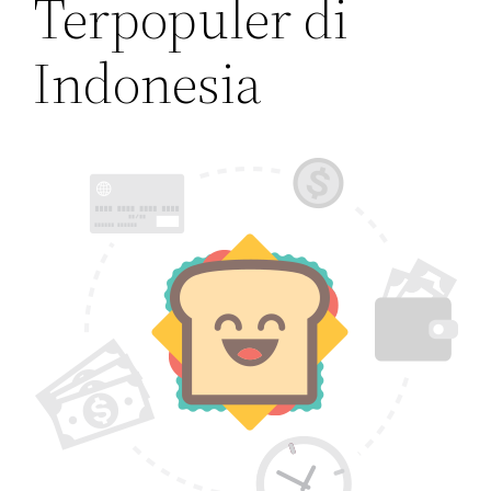
Terpopuler di
Indonesia