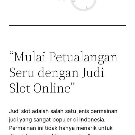
“Mulai Petualangan
Seru dengan Judi
Slot Online”
Judi slot adalah salah satu jenis permainan
judi yang sangat populer di Indonesia.
Permainan ini tidak hanya menarik untuk