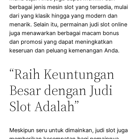
berbagai jenis mesin slot yang tersedia, mulai
dari yang klasik hingga yang modern dan
menarik. Selain itu, permainan judi slot online
juga menawarkan berbagai macam bonus
dan promosi yang dapat meningkatkan
keseruan dan peluang kemenangan Anda.
“Raih Keuntungan
Besar dengan Judi
Slot Adalah”
Meskipun seru untuk dimainkan, judi slot juga
memberikan kesempatan bagi pemainnya