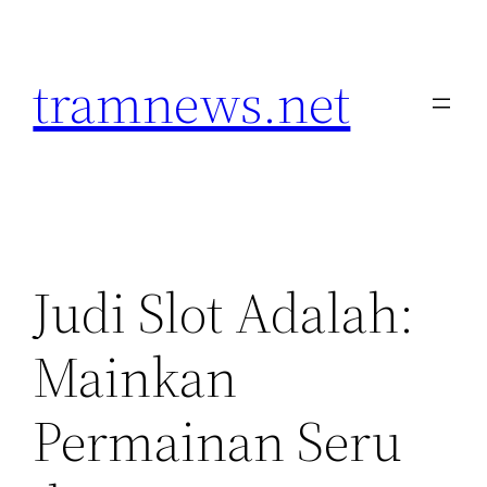
Skip
to
tramnews.net
content
Judi Slot Adalah:
Mainkan
Permainan Seru