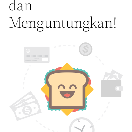
dan
Menguntungkan!