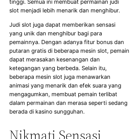
tinggi. Semua ini membuat permainan judi
slot menjadi lebih menarik dan menghibur.
Judi slot juga dapat memberikan sensasi
yang unik dan menghibur bagi para
pemainnya. Dengan adanya fitur bonus dan
putaran gratis di beberapa mesin slot, pemain
dapat merasakan kesenangan dan
ketegangan yang berbeda. Selain itu,
beberapa mesin slot juga menawarkan
animasi yang menarik dan efek suara yang
mengagumkan, membuat pemain terlibat
dalam permainan dan merasa seperti sedang
berada di kasino sungguhan.
Nikmati Sensasi