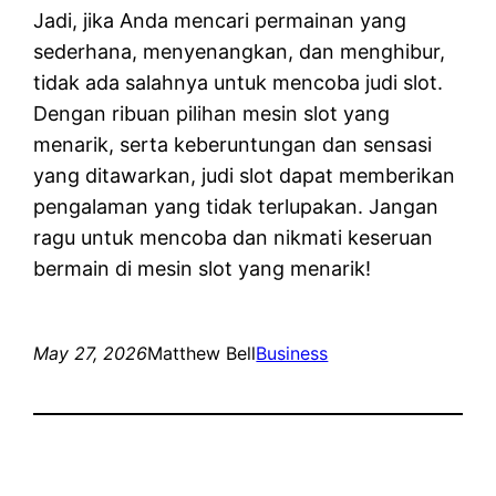
Jadi, jika Anda mencari permainan yang
sederhana, menyenangkan, dan menghibur,
tidak ada salahnya untuk mencoba judi slot.
Dengan ribuan pilihan mesin slot yang
menarik, serta keberuntungan dan sensasi
yang ditawarkan, judi slot dapat memberikan
pengalaman yang tidak terlupakan. Jangan
ragu untuk mencoba dan nikmati keseruan
bermain di mesin slot yang menarik!
May 27, 2026
Matthew Bell
Business