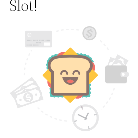
Slot!