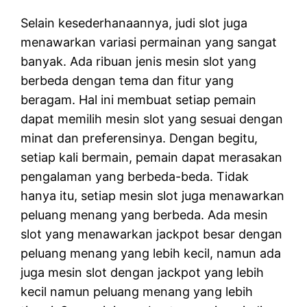
Selain kesederhanaannya, judi slot juga
menawarkan variasi permainan yang sangat
banyak. Ada ribuan jenis mesin slot yang
berbeda dengan tema dan fitur yang
beragam. Hal ini membuat setiap pemain
dapat memilih mesin slot yang sesuai dengan
minat dan preferensinya. Dengan begitu,
setiap kali bermain, pemain dapat merasakan
pengalaman yang berbeda-beda. Tidak
hanya itu, setiap mesin slot juga menawarkan
peluang menang yang berbeda. Ada mesin
slot yang menawarkan jackpot besar dengan
peluang menang yang lebih kecil, namun ada
juga mesin slot dengan jackpot yang lebih
kecil namun peluang menang yang lebih