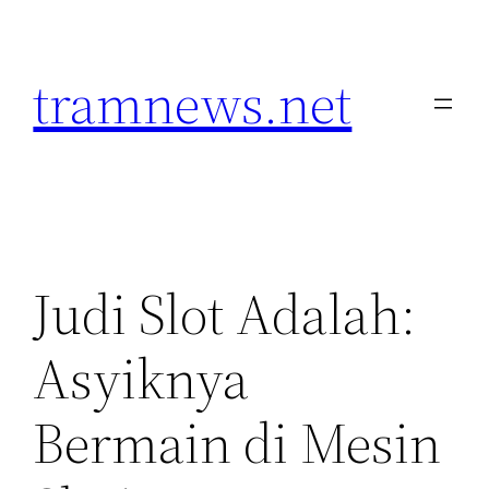
Skip
to
tramnews.net
content
Judi Slot Adalah:
Asyiknya
Bermain di Mesin