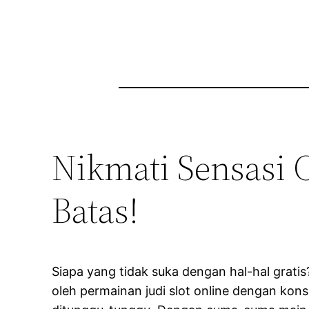
Nikmati Sensasi 
Batas!
Siapa yang tidak suka dengan hal-hal grati
oleh permainan judi slot online dengan kons