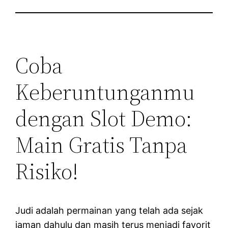
Coba
Keberuntunganmu
dengan Slot Demo:
Main Gratis Tanpa
Risiko!
Judi adalah permainan yang telah ada sejak
jaman dahulu dan masih terus menjadi favorit