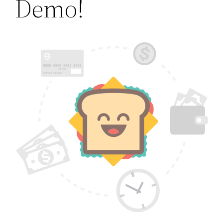
Demo!