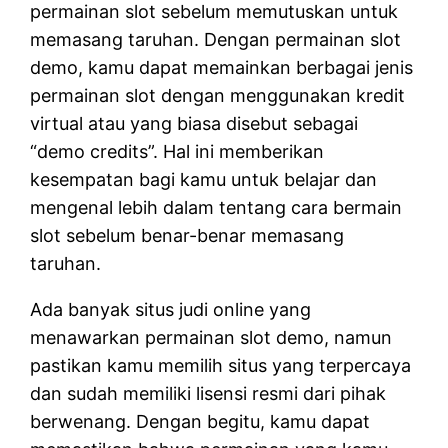
permainan slot sebelum memutuskan untuk
memasang taruhan. Dengan permainan slot
demo, kamu dapat memainkan berbagai jenis
permainan slot dengan menggunakan kredit
virtual atau yang biasa disebut sebagai
“demo credits”. Hal ini memberikan
kesempatan bagi kamu untuk belajar dan
mengenal lebih dalam tentang cara bermain
slot sebelum benar-benar memasang
taruhan.
Ada banyak situs judi online yang
menawarkan permainan slot demo, namun
pastikan kamu memilih situs yang terpercaya
dan sudah memiliki lisensi resmi dari pihak
berwenang. Dengan begitu, kamu dapat