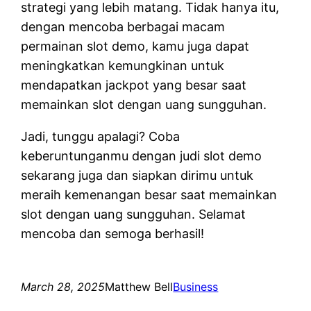
strategi yang lebih matang. Tidak hanya itu,
dengan mencoba berbagai macam
permainan slot demo, kamu juga dapat
meningkatkan kemungkinan untuk
mendapatkan jackpot yang besar saat
memainkan slot dengan uang sungguhan.
Jadi, tunggu apalagi? Coba
keberuntunganmu dengan judi slot demo
sekarang juga dan siapkan dirimu untuk
meraih kemenangan besar saat memainkan
slot dengan uang sungguhan. Selamat
mencoba dan semoga berhasil!
March 28, 2025
Matthew Bell
Business