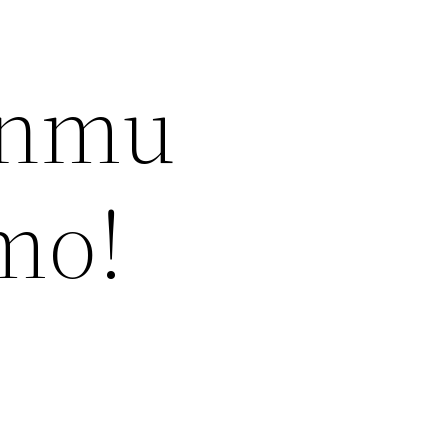
anmu
mo!