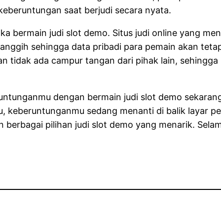
keberuntungan saat berjudi secara nyata.
ka bermain judi slot demo. Situs judi online yang me
gih sehingga data pribadi para pemain akan tetap a
n tidak ada campur tangan dari pihak lain, sehingg
runtunganmu dengan bermain judi slot demo sekarang
u, keberuntunganmu sedang menanti di balik layar per
n berbagai pilihan judi slot demo yang menarik. Sel