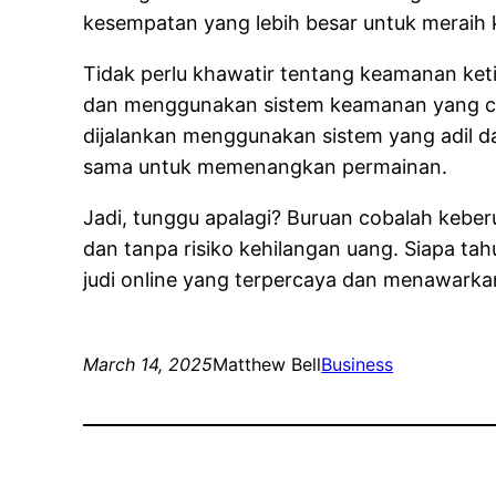
kesempatan yang lebih besar untuk meraih 
Tidak perlu khawatir tentang keamanan keti
dan menggunakan sistem keamanan yang cang
dijalankan menggunakan sistem yang adil da
sama untuk memenangkan permainan.
Jadi, tunggu apalagi? Buruan cobalah kebe
dan tanpa risiko kehilangan uang. Siapa tah
judi online yang terpercaya dan menawarka
March 14, 2025
Matthew Bell
Business