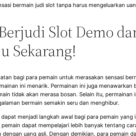
asi bermain judi slot tanpa harus mengeluarkan uang
Berjudi Slot Demo da
u Sekarang!
tan bagi para pemain untuk merasakan sensasi berm
ainan ini menarik. Permainan ini juga menawarkan 
in tidak akan merasa bosan. Selain itu, permainan in
galaman bermain semakin seru dan menghibur.
uga dapat menjadi langkah awal bagi para pemain ya
a pemain dapat mempelajari lebih banyak tentang car
dengan uang asli. Dengan demikian, para pemain dapa