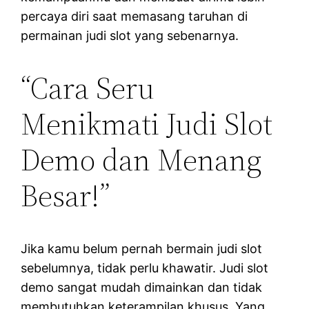
percaya diri saat memasang taruhan di
permainan judi slot yang sebenarnya.
“Cara Seru
Menikmati Judi Slot
Demo dan Menang
Besar!”
Jika kamu belum pernah bermain judi slot
sebelumnya, tidak perlu khawatir. Judi slot
demo sangat mudah dimainkan dan tidak
membutuhkan keterampilan khusus. Yang