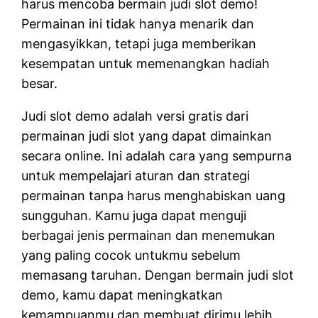
harus mencoba bermain judi slot demo!
Permainan ini tidak hanya menarik dan
mengasyikkan, tetapi juga memberikan
kesempatan untuk memenangkan hadiah
besar.
Judi slot demo adalah versi gratis dari
permainan judi slot yang dapat dimainkan
secara online. Ini adalah cara yang sempurna
untuk mempelajari aturan dan strategi
permainan tanpa harus menghabiskan uang
sungguhan. Kamu juga dapat menguji
berbagai jenis permainan dan menemukan
yang paling cocok untukmu sebelum
memasang taruhan. Dengan bermain judi slot
demo, kamu dapat meningkatkan
kemampuanmu dan membuat dirimu lebih