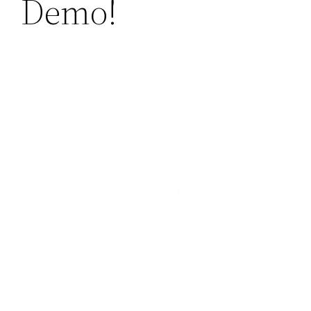
Demo!