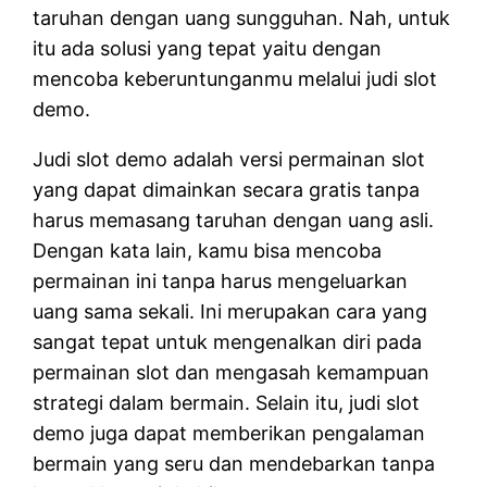
taruhan dengan uang sungguhan. Nah, untuk
itu ada solusi yang tepat yaitu dengan
mencoba keberuntunganmu melalui judi slot
demo.
Judi slot demo adalah versi permainan slot
yang dapat dimainkan secara gratis tanpa
harus memasang taruhan dengan uang asli.
Dengan kata lain, kamu bisa mencoba
permainan ini tanpa harus mengeluarkan
uang sama sekali. Ini merupakan cara yang
sangat tepat untuk mengenalkan diri pada
permainan slot dan mengasah kemampuan
strategi dalam bermain. Selain itu, judi slot
demo juga dapat memberikan pengalaman
bermain yang seru dan mendebarkan tanpa