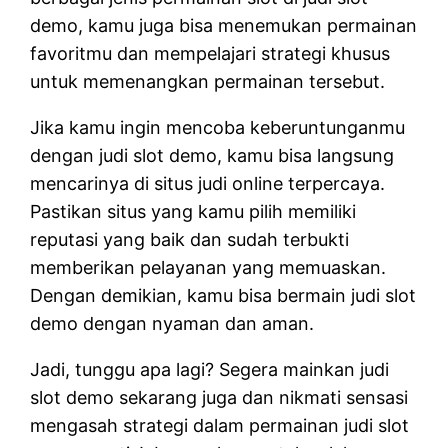
demo, kamu juga bisa menemukan permainan
favoritmu dan mempelajari strategi khusus
untuk memenangkan permainan tersebut.
Jika kamu ingin mencoba keberuntunganmu
dengan judi slot demo, kamu bisa langsung
mencarinya di situs judi online terpercaya.
Pastikan situs yang kamu pilih memiliki
reputasi yang baik dan sudah terbukti
memberikan pelayanan yang memuaskan.
Dengan demikian, kamu bisa bermain judi slot
demo dengan nyaman dan aman.
Jadi, tunggu apa lagi? Segera mainkan judi
slot demo sekarang juga dan nikmati sensasi
mengasah strategi dalam permainan judi slot