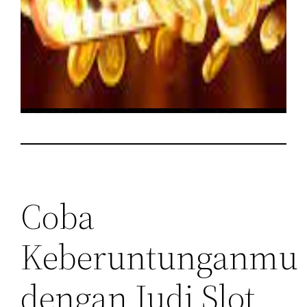
Coba
Keberuntunganmu
dengan Judi Slot