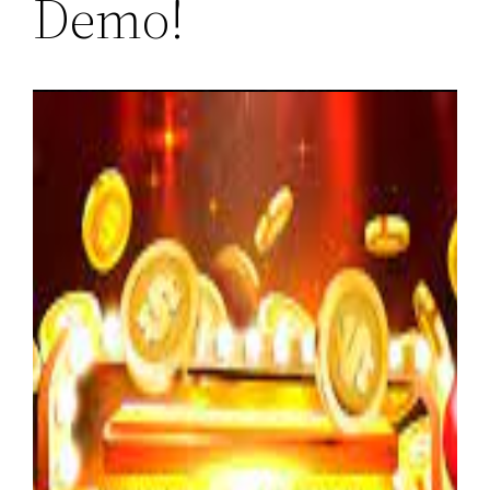
Demo!