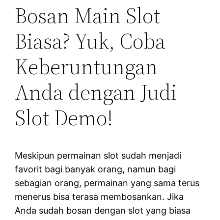
Bosan Main Slot
Biasa? Yuk, Coba
Keberuntungan
Anda dengan Judi
Slot Demo!
Meskipun permainan slot sudah menjadi
favorit bagi banyak orang, namun bagi
sebagian orang, permainan yang sama terus
menerus bisa terasa membosankan. Jika
Anda sudah bosan dengan slot yang biasa