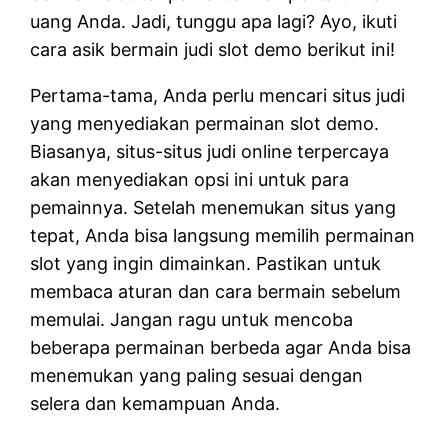
uang Anda. Jadi, tunggu apa lagi? Ayo, ikuti
cara asik bermain judi slot demo berikut ini!
Pertama-tama, Anda perlu mencari situs judi
yang menyediakan permainan slot demo.
Biasanya, situs-situs judi online terpercaya
akan menyediakan opsi ini untuk para
pemainnya. Setelah menemukan situs yang
tepat, Anda bisa langsung memilih permainan
slot yang ingin dimainkan. Pastikan untuk
membaca aturan dan cara bermain sebelum
memulai. Jangan ragu untuk mencoba
beberapa permainan berbeda agar Anda bisa
menemukan yang paling sesuai dengan
selera dan kemampuan Anda.