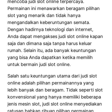
mencoba judi slot online terpercaya.
Permainan ini menawarkan beragam pilihan
slot yang menarik dan tidak hanya
mengandalkan keberuntungan semata.
Dengan hadirnya teknologi dan internet,
Anda dapat mengakses judi slot online kapan
saja dan dimana saja tanpa harus keluar
rumah. Selain itu, ada banyak keuntungan
yang bisa Anda dapatkan ketika memilih
untuk bermain judi slot online.
Salah satu keuntungan utama dari judi slot
online adalah pilihan permainannya yang
lebih banyak dan beragam. Tidak seperti slot
konvensional yang hanya memiliki beberapa
jenis mesin slot, judi slot online menyediakan
ratusan bahkan ribuan pilihan permainan