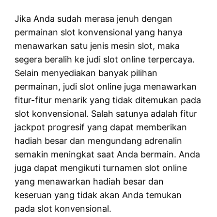
Jika Anda sudah merasa jenuh dengan
permainan slot konvensional yang hanya
menawarkan satu jenis mesin slot, maka
segera beralih ke judi slot online terpercaya.
Selain menyediakan banyak pilihan
permainan, judi slot online juga menawarkan
fitur-fitur menarik yang tidak ditemukan pada
slot konvensional. Salah satunya adalah fitur
jackpot progresif yang dapat memberikan
hadiah besar dan mengundang adrenalin
semakin meningkat saat Anda bermain. Anda
juga dapat mengikuti turnamen slot online
yang menawarkan hadiah besar dan
keseruan yang tidak akan Anda temukan
pada slot konvensional.