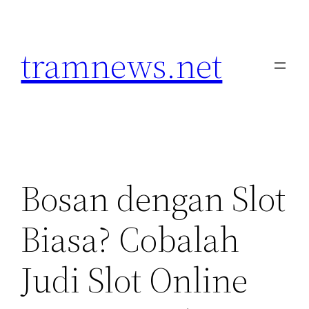
Skip
to
tramnews.net
content
Bosan dengan Slot
Biasa? Cobalah
Judi Slot Online