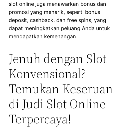
slot online juga menawarkan bonus dan
promosi yang menarik, seperti bonus
deposit, cashback, dan free spins, yang
dapat meningkatkan peluang Anda untuk
mendapatkan kemenangan.
Jenuh dengan Slot
Konvensional?
Temukan Keseruan
di Judi Slot Online
Terpercaya!