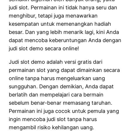
judi slot. Permainan ini tidak hanya seru dan
menghibur, tetapi juga menawarkan
kesempatan untuk memenangkan hadiah
besar. Dan yang lebih menarik lagi, kini Anda
dapat mencoba keberuntungan Anda dengan
judi slot demo secara online!
Judi slot demo adalah versi gratis dari
permainan slot yang dapat dimainkan secara
online tanpa harus mengeluarkan uang
sungguhan. Dengan demikian, Anda dapat
berlatih dan mempelajari cara bermain
sebelum benar-benar memasang taruhan.
Permainan ini juga cocok untuk pemula yang
ingin mencoba judi slot tanpa harus
mengambil risiko kehilangan uang.