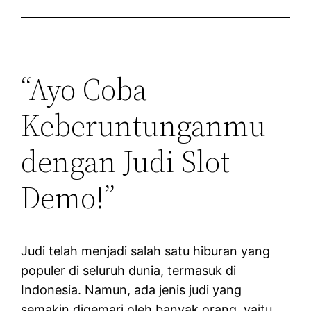
“Ayo Coba
Keberuntunganmu
dengan Judi Slot
Demo!”
Judi telah menjadi salah satu hiburan yang
populer di seluruh dunia, termasuk di
Indonesia. Namun, ada jenis judi yang
semakin digemari oleh banyak orang, yaitu