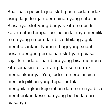
Buat para pecinta judi slot, pasti sudah tidak
asing lagi dengan permainan yang satu ini.
Biasanya, slot yang banyak kita temui di
kasino atau tempat perjudian lainnya memiliki
tema yang umum dan bisa dibilang agak
membosankan. Namun, bagi yang sudah
bosan dengan permainan slot yang biasa
saja, kini ada pilihan baru yang bisa membuat
kita semakin tertantang dan seru untuk
memainkannya. Yup, judi slot seru ini bisa
menjadi pilihan yang tepat untuk
menghilangkan kejenuhan dan tentunya bisa
memberikan keseruan yang berbeda dari
biasanya.