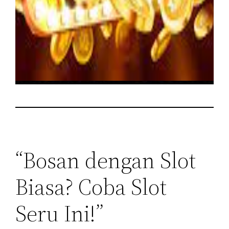
“Bosan dengan Slot
Biasa? Coba Slot
Seru Ini!”