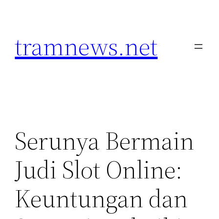
Skip
to
tramnews.net
content
Serunya Bermain
Judi Slot Online:
Keuntungan dan