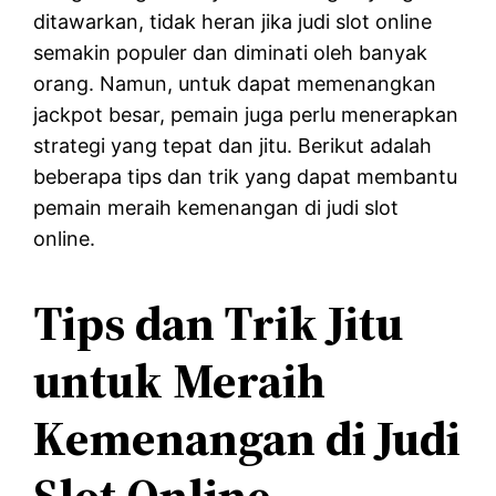
ditawarkan, tidak heran jika judi slot online
semakin populer dan diminati oleh banyak
orang. Namun, untuk dapat memenangkan
jackpot besar, pemain juga perlu menerapkan
strategi yang tepat dan jitu. Berikut adalah
beberapa tips dan trik yang dapat membantu
pemain meraih kemenangan di judi slot
online.
Tips dan Trik Jitu
untuk Meraih
Kemenangan di Judi
Slot Online