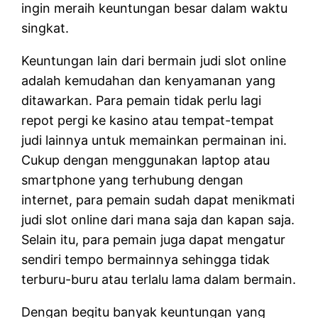
ingin meraih keuntungan besar dalam waktu
singkat.
Keuntungan lain dari bermain judi slot online
adalah kemudahan dan kenyamanan yang
ditawarkan. Para pemain tidak perlu lagi
repot pergi ke kasino atau tempat-tempat
judi lainnya untuk memainkan permainan ini.
Cukup dengan menggunakan laptop atau
smartphone yang terhubung dengan
internet, para pemain sudah dapat menikmati
judi slot online dari mana saja dan kapan saja.
Selain itu, para pemain juga dapat mengatur
sendiri tempo bermainnya sehingga tidak
terburu-buru atau terlalu lama dalam bermain.
Dengan begitu banyak keuntungan yang