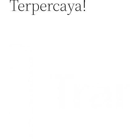
Terpercaya!