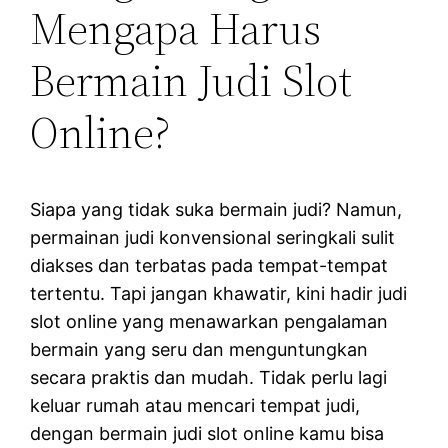
Mengapa Harus
Bermain Judi Slot
Online?
Siapa yang tidak suka bermain judi? Namun,
permainan judi konvensional seringkali sulit
diakses dan terbatas pada tempat-tempat
tertentu. Tapi jangan khawatir, kini hadir judi
slot online yang menawarkan pengalaman
bermain yang seru dan menguntungkan
secara praktis dan mudah. Tidak perlu lagi
keluar rumah atau mencari tempat judi,
dengan bermain judi slot online kamu bisa