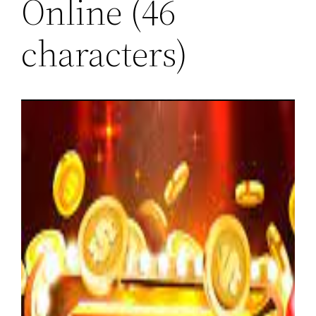
Online (46
characters)