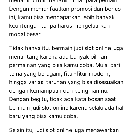
menarik untuk menarik minat para pemain.
Dengan memanfaatkan promosi dan bonus
ini, kamu bisa mendapatkan lebih banyak
keuntungan tanpa harus mengeluarkan
modal besar.
Tidak hanya itu, bermain judi slot online juga
menantang karena ada banyak pilihan
permainan yang bisa kamu coba. Mulai dari
tema yang beragam, fitur-fitur modern,
hingga variasi taruhan yang bisa disesuaikan
dengan kemampuan dan keinginanmu.
Dengan begitu, tidak ada kata bosan saat
bermain judi slot online karena selalu ada hal
baru yang bisa kamu coba.
Selain itu, judi slot online juga menawarkan