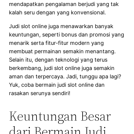
mendapatkan pengalaman berjudi yang tak
kalah seru dengan yang konvensional.
Judi slot online juga menawarkan banyak
keuntungan, seperti bonus dan promosi yang
menarik serta fitur-fitur modern yang
membuat permainan semakin menantang.
Selain itu, dengan teknologi yang terus
berkembang, judi slot online juga semakin
aman dan terpercaya. Jadi, tunggu apa lagi?
Yuk, coba bermain judi slot online dan
rasakan serunya sendiri!
Keuntungan Besar
dari Bermain Judi