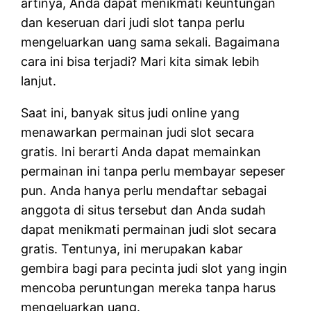
artinya, Anda dapat menikmati keuntungan
dan keseruan dari judi slot tanpa perlu
mengeluarkan uang sama sekali. Bagaimana
cara ini bisa terjadi? Mari kita simak lebih
lanjut.
Saat ini, banyak situs judi online yang
menawarkan permainan judi slot secara
gratis. Ini berarti Anda dapat memainkan
permainan ini tanpa perlu membayar sepeser
pun. Anda hanya perlu mendaftar sebagai
anggota di situs tersebut dan Anda sudah
dapat menikmati permainan judi slot secara
gratis. Tentunya, ini merupakan kabar
gembira bagi para pecinta judi slot yang ingin
mencoba peruntungan mereka tanpa harus
mengeluarkan uang.