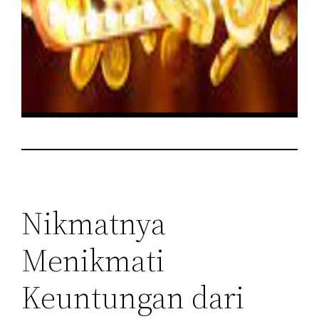
Nikmatnya
Menikmati
Keuntungan dari