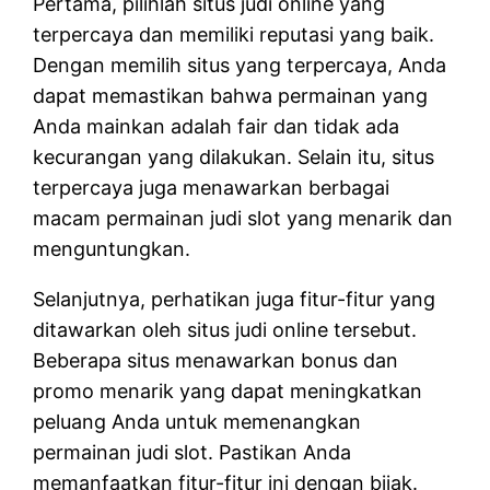
Pertama, pilihlah situs judi online yang
terpercaya dan memiliki reputasi yang baik.
Dengan memilih situs yang terpercaya, Anda
dapat memastikan bahwa permainan yang
Anda mainkan adalah fair dan tidak ada
kecurangan yang dilakukan. Selain itu, situs
terpercaya juga menawarkan berbagai
macam permainan judi slot yang menarik dan
menguntungkan.
Selanjutnya, perhatikan juga fitur-fitur yang
ditawarkan oleh situs judi online tersebut.
Beberapa situs menawarkan bonus dan
promo menarik yang dapat meningkatkan
peluang Anda untuk memenangkan
permainan judi slot. Pastikan Anda
memanfaatkan fitur-fitur ini dengan bijak.