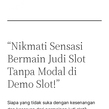
“Nikmati Sensasi
Bermain Judi Slot
Tanpa Modal di
Demo Slot!”
Siapa yang tidak suka dengan kesenangan