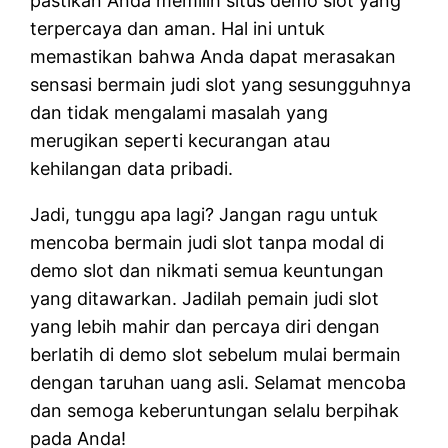
pastikan Anda memilih situs demo slot yang
terpercaya dan aman. Hal ini untuk
memastikan bahwa Anda dapat merasakan
sensasi bermain judi slot yang sesungguhnya
dan tidak mengalami masalah yang
merugikan seperti kecurangan atau
kehilangan data pribadi.
Jadi, tunggu apa lagi? Jangan ragu untuk
mencoba bermain judi slot tanpa modal di
demo slot dan nikmati semua keuntungan
yang ditawarkan. Jadilah pemain judi slot
yang lebih mahir dan percaya diri dengan
berlatih di demo slot sebelum mulai bermain
dengan taruhan uang asli. Selamat mencoba
dan semoga keberuntungan selalu berpihak
pada Anda!