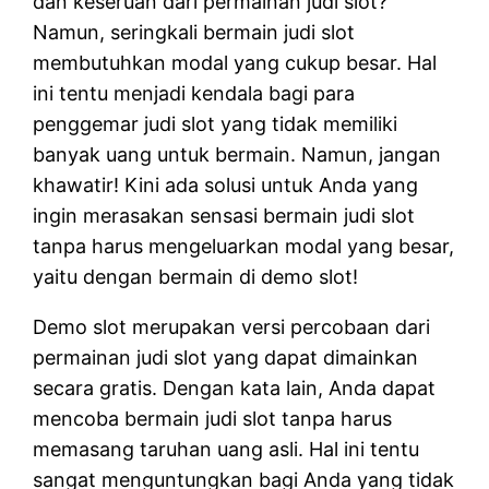
dan keseruan dari permainan judi slot?
Namun, seringkali bermain judi slot
membutuhkan modal yang cukup besar. Hal
ini tentu menjadi kendala bagi para
penggemar judi slot yang tidak memiliki
banyak uang untuk bermain. Namun, jangan
khawatir! Kini ada solusi untuk Anda yang
ingin merasakan sensasi bermain judi slot
tanpa harus mengeluarkan modal yang besar,
yaitu dengan bermain di demo slot!
Demo slot merupakan versi percobaan dari
permainan judi slot yang dapat dimainkan
secara gratis. Dengan kata lain, Anda dapat
mencoba bermain judi slot tanpa harus
memasang taruhan uang asli. Hal ini tentu
sangat menguntungkan bagi Anda yang tidak