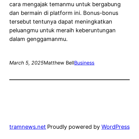
cara mengajak temanmu untuk bergabung
dan bermain di platform ini. Bonus-bonus
tersebut tentunya dapat meningkatkan
peluangmu untuk meraih keberuntungan
dalam genggamanmu.
March 5, 2025
Matthew Bell
Business
tramnews.net
Proudly powered by
WordPress