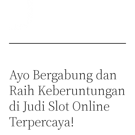
Ayo Bergabung dan
Raih Keberuntungan
di Judi Slot Online
Terpercaya!