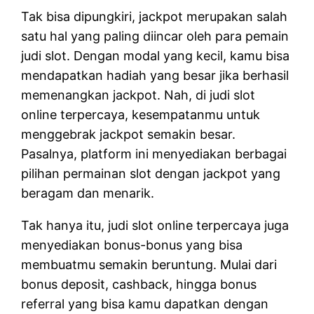
Tak bisa dipungkiri, jackpot merupakan salah
satu hal yang paling diincar oleh para pemain
judi slot. Dengan modal yang kecil, kamu bisa
mendapatkan hadiah yang besar jika berhasil
memenangkan jackpot. Nah, di judi slot
online terpercaya, kesempatanmu untuk
menggebrak jackpot semakin besar.
Pasalnya, platform ini menyediakan berbagai
pilihan permainan slot dengan jackpot yang
beragam dan menarik.
Tak hanya itu, judi slot online terpercaya juga
menyediakan bonus-bonus yang bisa
membuatmu semakin beruntung. Mulai dari
bonus deposit, cashback, hingga bonus
referral yang bisa kamu dapatkan dengan