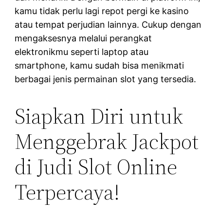
kamu tidak perlu lagi repot pergi ke kasino
atau tempat perjudian lainnya. Cukup dengan
mengaksesnya melalui perangkat
elektronikmu seperti laptop atau
smartphone, kamu sudah bisa menikmati
berbagai jenis permainan slot yang tersedia.
Siapkan Diri untuk
Menggebrak Jackpot
di Judi Slot Online
Terpercaya!