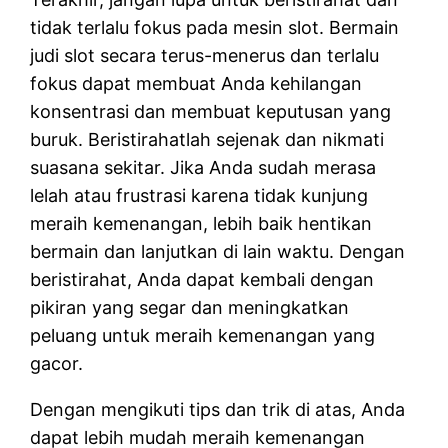
tidak terlalu fokus pada mesin slot. Bermain
judi slot secara terus-menerus dan terlalu
fokus dapat membuat Anda kehilangan
konsentrasi dan membuat keputusan yang
buruk. Beristirahatlah sejenak dan nikmati
suasana sekitar. Jika Anda sudah merasa
lelah atau frustrasi karena tidak kunjung
meraih kemenangan, lebih baik hentikan
bermain dan lanjutkan di lain waktu. Dengan
beristirahat, Anda dapat kembali dengan
pikiran yang segar dan meningkatkan
peluang untuk meraih kemenangan yang
gacor.
Dengan mengikuti tips dan trik di atas, Anda
dapat lebih mudah meraih kemenangan