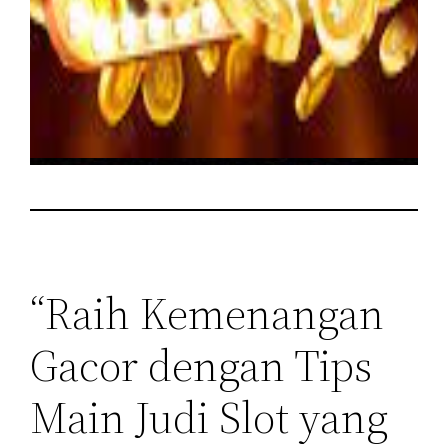
“Raih Kemenangan
Gacor dengan Tips
Main Judi Slot yang