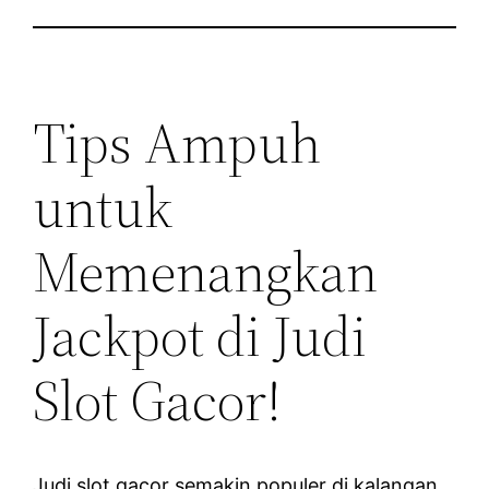
Tips Ampuh
untuk
Memenangkan
Jackpot di Judi
Slot Gacor!
Judi slot gacor semakin populer di kalangan