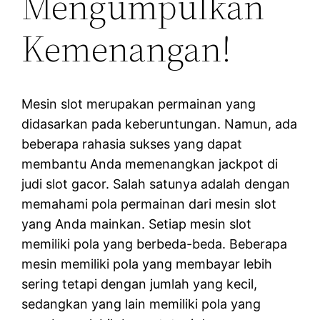
Mengumpulkan
Kemenangan!
Mesin slot merupakan permainan yang
didasarkan pada keberuntungan. Namun, ada
beberapa rahasia sukses yang dapat
membantu Anda memenangkan jackpot di
judi slot gacor. Salah satunya adalah dengan
memahami pola permainan dari mesin slot
yang Anda mainkan. Setiap mesin slot
memiliki pola yang berbeda-beda. Beberapa
mesin memiliki pola yang membayar lebih
sering tetapi dengan jumlah yang kecil,
sedangkan yang lain memiliki pola yang