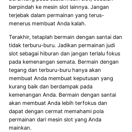
berpindah ke mesin slot lainnya. Jangan
terjebak dalam permainan yang terus-
menerus membuat Anda kalah.
Terakhir, tetaplah bermain dengan santai dan
tidak terburu-buru. Jadikan permainan judi
slot sebagai hiburan dan jangan terlalu fokus
pada kemenangan semata. Bermain dengan
tegang dan terburu-buru hanya akan
membuat Anda membuat keputusan yang
kurang baik dan berdampak pada
kemenangan Anda. Bermain dengan santai
akan membuat Anda lebih terfokus dan
dapat dengan cermat memahami pola
permainan dari mesin slot yang Anda
mainkan.