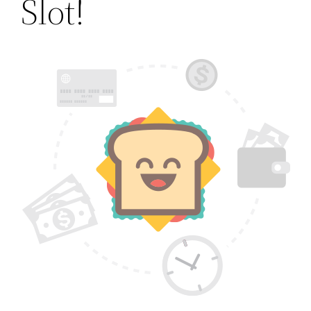
Slot!