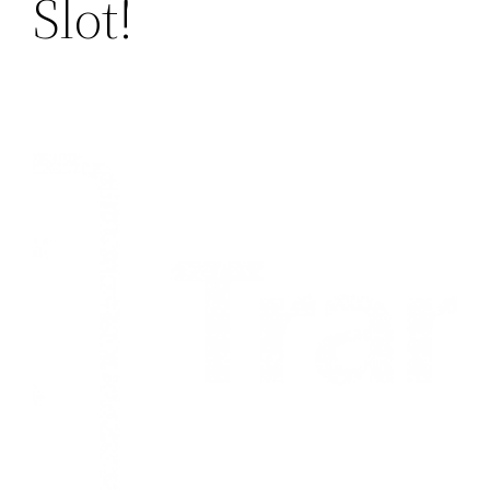
Slot!