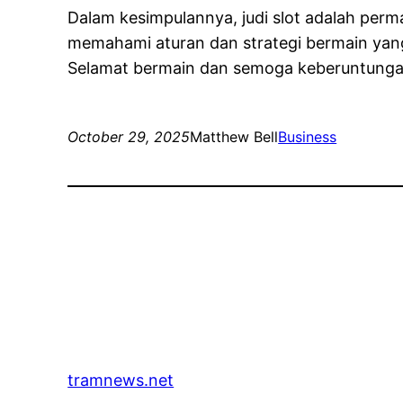
Dalam kesimpulannya, judi slot adalah pe
memahami aturan dan strategi bermain yan
Selamat bermain dan semoga keberuntungan 
October 29, 2025
Matthew Bell
Business
tramnews.net