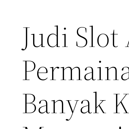
Judi Slot
Permaina
Banyak 