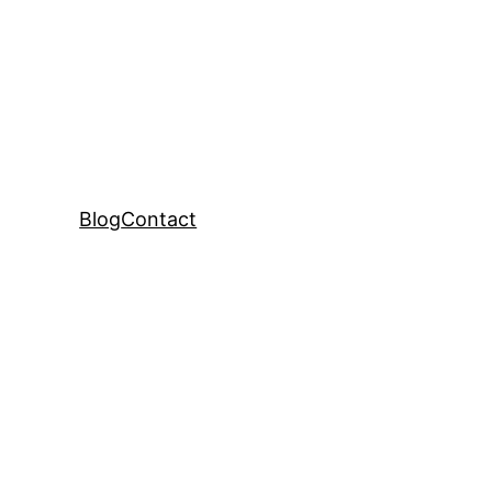
Blog
Contact