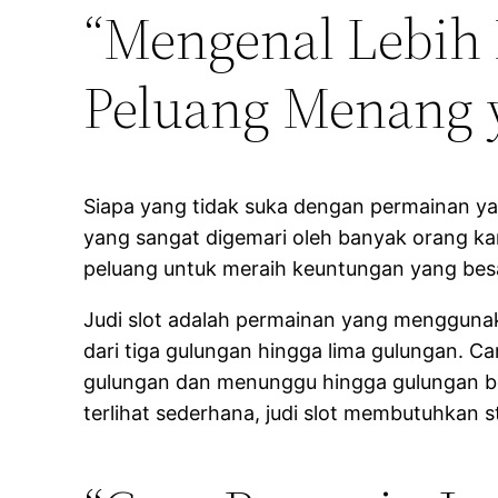
“Mengenal Lebih 
Peluang Menang 
Siapa yang tidak suka dengan permainan yan
yang sangat digemari oleh banyak orang ka
peluang untuk meraih keuntungan yang besar
Judi slot adalah permainan yang menggunakan
dari tiga gulungan hingga lima gulungan. 
gulungan dan menunggu hingga gulungan b
terlihat sederhana, judi slot membutuhkan 