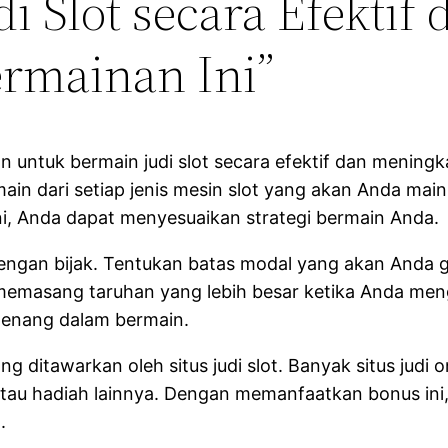
i Slot secara Efektif 
rmainan Ini”
n untuk bermain judi slot secara efektif dan menin
ain dari setiap jenis mesin slot yang akan Anda maink
i, Anda dapat menyesuaikan strategi bermain Anda.
 dengan bijak. Tentukan batas modal yang akan Anda
memasang taruhan yang lebih besar ketika Anda meng
 tenang dalam bermain.
g ditawarkan oleh situs judi slot. Banyak situs jud
 atau hadiah lainnya. Dengan memanfaatkan bonus i
.