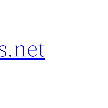
s.net