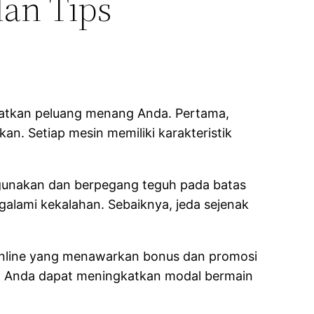
dan Tips
gkatkan peluang menang Anda. Pertama,
an. Setiap mesin memiliki karakteristik
 gunakan dan berpegang teguh pada batas
alami kekalahan. Sebaiknya, jeda sejenak
i online yang menawarkan bonus dan promosi
ni, Anda dapat meningkatkan modal bermain