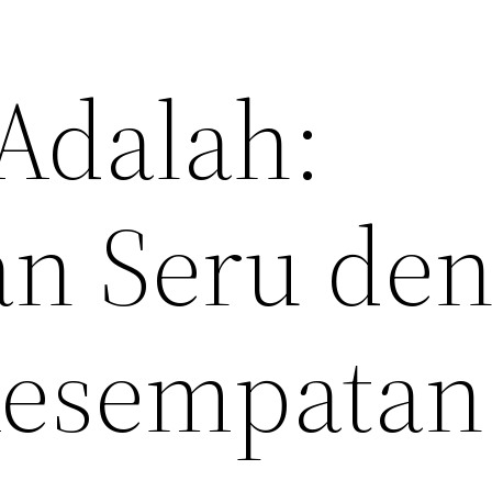
 Adalah:
n Seru de
Kesempatan