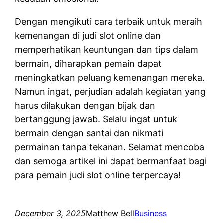
Dengan mengikuti cara terbaik untuk meraih
kemenangan di judi slot online dan
memperhatikan keuntungan dan tips dalam
bermain, diharapkan pemain dapat
meningkatkan peluang kemenangan mereka.
Namun ingat, perjudian adalah kegiatan yang
harus dilakukan dengan bijak dan
bertanggung jawab. Selalu ingat untuk
bermain dengan santai dan nikmati
permainan tanpa tekanan. Selamat mencoba
dan semoga artikel ini dapat bermanfaat bagi
para pemain judi slot online terpercaya!
December 3, 2025
Matthew Bell
Business