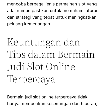
mencoba berbagai jenis permainan slot yang
ada, namun pastikan untuk memahami aturan
dan strategi yang tepat untuk meningkatkan
peluang kemenangan.
Keuntungan dan
Tips dalam Bermain
Judi Slot Online
Terpercaya
Bermain judi slot online terpercaya tidak
hanya memberikan kesenangan dan hiburan,