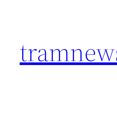
Skip
to
content
tramnew