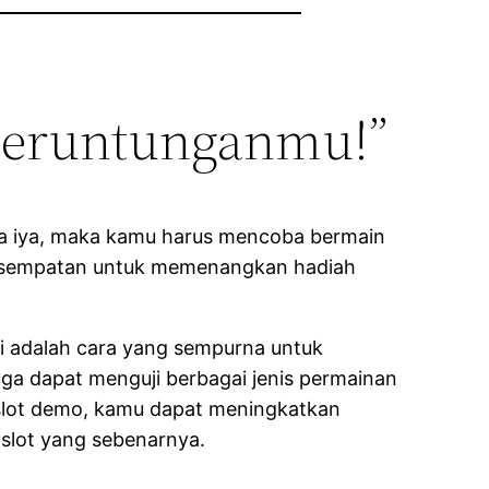
eberuntunganmu!”
a iya, maka kamu harus mencoba bermain
 kesempatan untuk memenangkan hadiah
Ini adalah cara yang sempurna untuk
ga dapat menguji berbagai jenis permainan
slot demo, kamu dapat meningkatkan
slot yang sebenarnya.