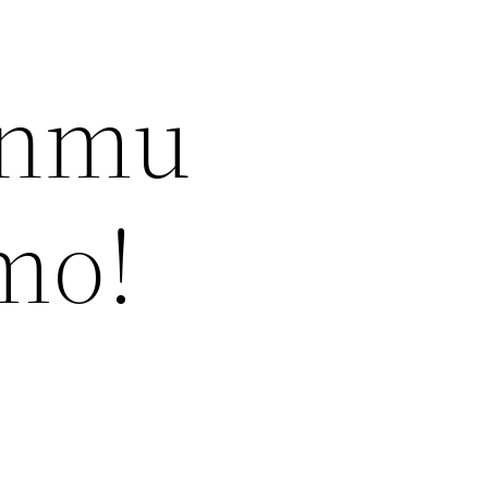
anmu
mo!