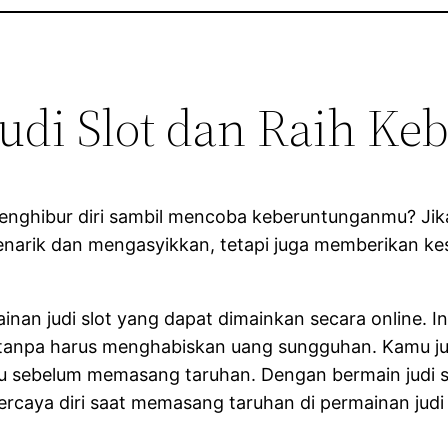
udi Slot dan Raih K
nghibur diri sambil mencoba keberuntunganmu? Jik
a menarik dan mengasyikkan, tetapi juga memberikan
mainan judi slot yang dapat dimainkan secara online. 
 tanpa harus menghabiskan uang sungguhan. Kamu ju
 sebelum memasang taruhan. Dengan bermain judi 
aya diri saat memasang taruhan di permainan judi 