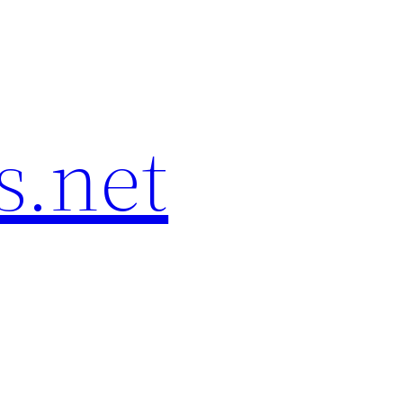
s.net