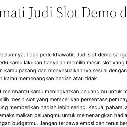
mati Judi Slot Demo
ebelumnya, tidak perlu khawatir. Judi slot demo san
rlu kamu lakukan hanyalah memilih mesin slot yang
gin kamu pasang dan menyesuaikannya sesuai dengan 
ah kamu memenangkan hadiah atau tidak.
dapat membantu kamu meningkatkan peluangmu untuk
emilih mesin slot yang memberikan persentase pembay
g memberikan hadiah lebih sering. Kedua, pahami at
memaksimalkan peluangmu untuk memenangkan hadiah
dengan budgetmu. Jangan terbawa emosi dan terus b