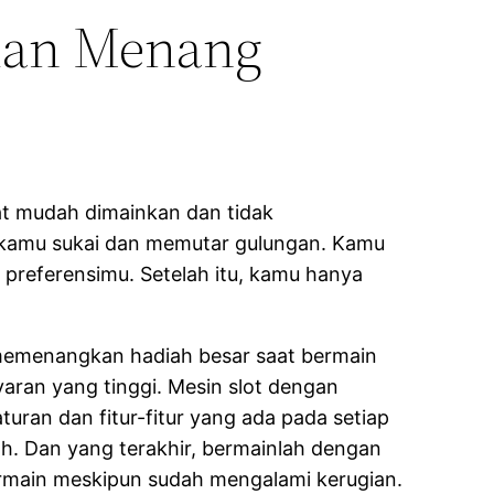
 dan Menang
gat mudah dimainkan dan tidak
 kamu sukai dan memutar gulungan. Kamu
preferensimu. Setelah itu, kamu hanya
 memenangkan hadiah besar saat bermain
aran yang tinggi. Mesin slot dengan
uran dan fitur-fitur yang ada pada setiap
. Dan yang terakhir, bermainlah dengan
ermain meskipun sudah mengalami kerugian.