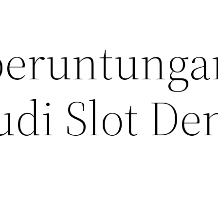
beruntung
udi Slot De