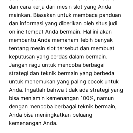
dan cara kerja dari mesin slot yang Anda
mainkan. Biasakan untuk membaca panduan
dan informasi yang diberikan oleh situs judi
online tempat Anda bermain. Hal ini akan
membantu Anda memahami lebih banyak
tentang mesin slot tersebut dan membuat
keputusan yang cerdas dalam bermain.
Jangan ragu untuk mencoba berbagai
strategi dan teknik bermain yang berbeda
untuk menemukan yang paling cocok untuk
Anda. Ingatlah bahwa tidak ada strategi yang
bisa menjamin kemenangan 100%, namun
dengan mencoba berbagai teknik bermain,
Anda bisa meningkatkan peluang
kemenangan Anda.