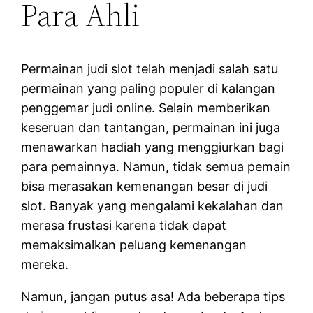
Para Ahli
Permainan judi slot telah menjadi salah satu
permainan yang paling populer di kalangan
penggemar judi online. Selain memberikan
keseruan dan tantangan, permainan ini juga
menawarkan hadiah yang menggiurkan bagi
para pemainnya. Namun, tidak semua pemain
bisa merasakan kemenangan besar di judi
slot. Banyak yang mengalami kekalahan dan
merasa frustasi karena tidak dapat
memaksimalkan peluang kemenangan
mereka.
Namun, jangan putus asa! Ada beberapa tips