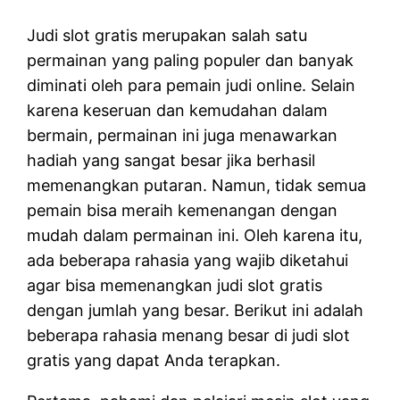
Judi slot gratis merupakan salah satu
permainan yang paling populer dan banyak
diminati oleh para pemain judi online. Selain
karena keseruan dan kemudahan dalam
bermain, permainan ini juga menawarkan
hadiah yang sangat besar jika berhasil
memenangkan putaran. Namun, tidak semua
pemain bisa meraih kemenangan dengan
mudah dalam permainan ini. Oleh karena itu,
ada beberapa rahasia yang wajib diketahui
agar bisa memenangkan judi slot gratis
dengan jumlah yang besar. Berikut ini adalah
beberapa rahasia menang besar di judi slot
gratis yang dapat Anda terapkan.