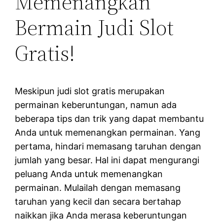
Memenangkan
Bermain Judi Slot
Gratis!
Meskipun judi slot gratis merupakan
permainan keberuntungan, namun ada
beberapa tips dan trik yang dapat membantu
Anda untuk memenangkan permainan. Yang
pertama, hindari memasang taruhan dengan
jumlah yang besar. Hal ini dapat mengurangi
peluang Anda untuk memenangkan
permainan. Mulailah dengan memasang
taruhan yang kecil dan secara bertahap
naikkan jika Anda merasa keberuntungan