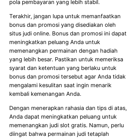
pola pembayaran yang lebih stabil.
Terakhir, jangan lupa untuk memanfaatkan
bonus dan promosi yang disediakan oleh
situs judi online. Bonus dan promosi ini dapat
meningkatkan peluang Anda untuk
memenangkan permainan dengan hadiah
yang lebih besar. Pastikan untuk memeriksa
syarat dan ketentuan yang berlaku untuk
bonus dan promosi tersebut agar Anda tidak
mengalami kesulitan saat ingin menarik
kembali kemenangan Anda.
Dengan menerapkan rahasia dan tips di atas,
Anda dapat meningkatkan peluang untuk
memenangkan judi slot gratis. Namun, perlu
diingat bahwa permainan judi tetaplah