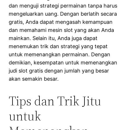
dan menguji strategi permainan tanpa harus
mengeluarkan uang. Dengan berlatih secara
gratis, Anda dapat mengasah kemampuan
dan memahami mesin slot yang akan Anda
mainkan. Selain itu, Anda juga dapat
menemukan trik dan strategi yang tepat
untuk memenangkan permainan. Dengan
demikian, kesempatan untuk memenangkan
judi slot gratis dengan jumlah yang besar
akan semakin besar.
Tips dan Trik Jitu
untuk