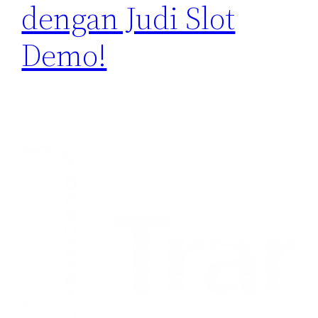
dengan Judi Slot
Demo!