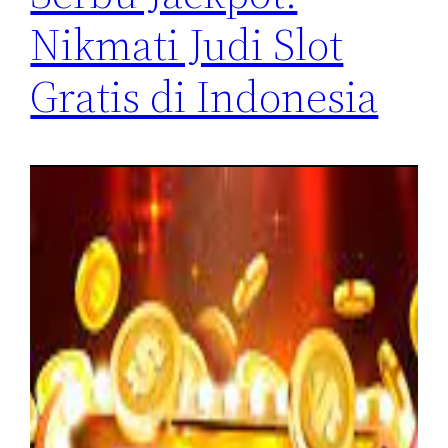
Nikmati Judi Slot
Gratis di Indonesia