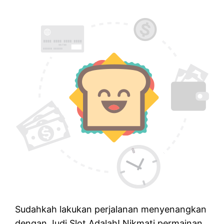
Sudahkah lakukan perjalanan menyenangkan
dengan Judi Slot Adalah! Nikmati permainan