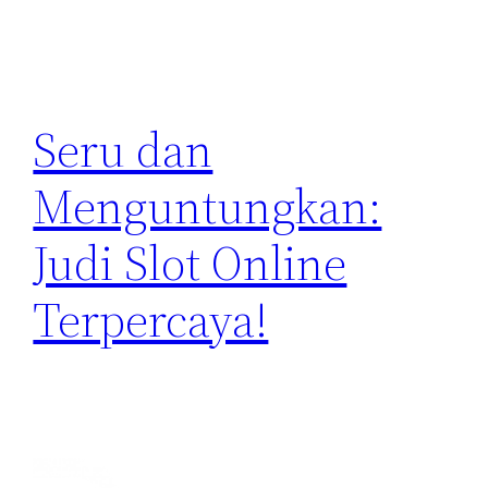
Seru dan
Menguntungkan:
Judi Slot Online
Terpercaya!