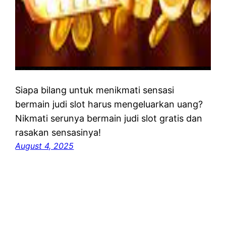
Siapa bilang untuk menikmati sensasi
bermain judi slot harus mengeluarkan uang?
Nikmati serunya bermain judi slot gratis dan
rasakan sensasinya!
August 4, 2025