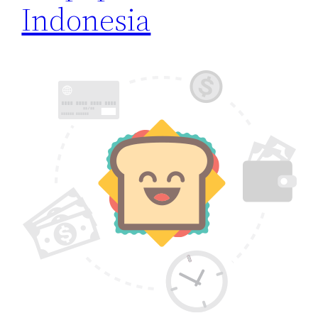
Indonesia