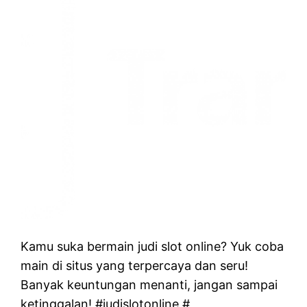
Kamu suka bermain judi slot online? Yuk coba
main di situs yang terpercaya dan seru!
Banyak keuntungan menanti, jangan sampai
ketinggalan! #judislotonline #