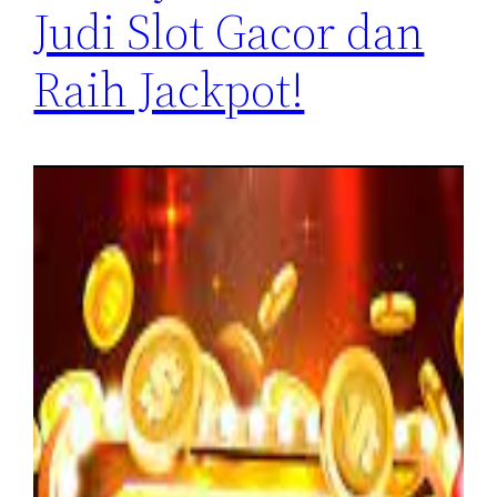
Judi Slot Gacor dan
Raih Jackpot!